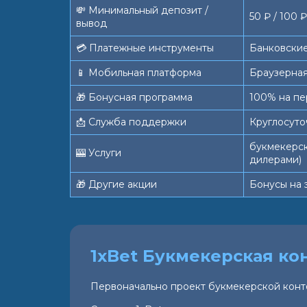
💸 Минимальный депозит /
50 ₽ / 100 ₽
вывод
💳 Платежные инструменты
Банковские
📱️ Мобильная платформа
Браузерная
🎁 Бонусная программа
100% на пер
📩 Служба поддержки
Круглосуточ
букмекерска
🎰 Услуги
дилерами)
🎁 Другие акции
Бонусы на 
1xBet Букмекерская ко
Первоначально проект букмекерской конто