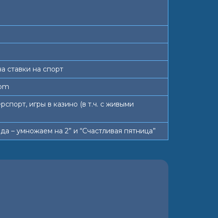
на ставки на спорт
com
спорт, игры в казино (в т.ч. с живыми
да – умножаем на 2” и “Счастливая пятница”