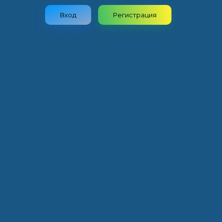
Вход
Регистрация